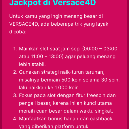
Jackpot di Versace4D
Untuk kamu yang ingin menang besar di
VERSACE4D, ada beberapa trik yang layak
dicoba:
Mainkan slot saat jam sepi (00:00 – 03:00
atau 11:00 – 13:00) agar peluang menang
lebih stabil.
Gunakan strategi naik-turun taruhan,
misalnya bermain 500 koin selama 30 spin,
lalu naikkan ke 1.000 koin.
Fokus pada slot dengan fitur freespin dan
pengali besar, karena inilah kunci utama
meraih cuan besar dalam waktu singkat.
Manfaatkan bonus harian dan cashback
yang diberikan platform untuk