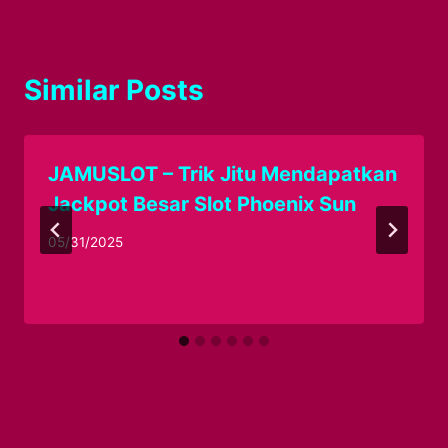
Similar Posts
JAMUSLOT – Trik Jitu Mendapatkan
Jackpot Besar Slot Phoenix Sun
05/31/2025