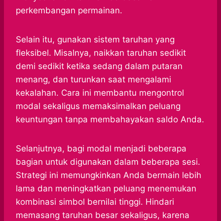
perkembangan permainan.
Selain itu, gunakan sistem taruhan yang
fleksibel. Misalnya, naikkan taruhan sedikit
demi sedikit ketika sedang dalam putaran
menang, dan turunkan saat mengalami
kekalahan. Cara ini membantu mengontrol
modal sekaligus memaksimalkan peluang
keuntungan tanpa membahayakan saldo Anda.
Selanjutnya, bagi modal menjadi beberapa
bagian untuk digunakan dalam beberapa sesi.
Strategi ini memungkinkan Anda bermain lebih
lama dan meningkatkan peluang menemukan
kombinasi simbol bernilai tinggi. Hindari
memasang taruhan besar sekaligus, karena