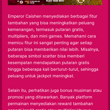
Emperor Caishen menyediakan berbagai fitur
tambahan yang bisa meningkatkan peluang
kemenangan, termasuk putaran gratis,
multipliers, dan mini games. Memahami cara
memicu fitur ini sangat penting agar setiap
putaran bisa memberikan nilai lebih. Misalnya,
beberapa simbol scatter bisa memberi
kesempatan mendapatkan putaran gratis
hingga beberapa kali berturut-turut, sehingga
peluang untuk jackpot meningkat.
Selain itu, perhatikan juga bonus musiman atau
promosi yang ditawarkan. Banyak platform
permainan menyediakan reward tambahan