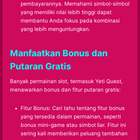
pembayarannya. Memahami simbol-simbol
yang memiliki nilai lebih tinggi dapat
membantu Anda fokus pada kombinasi
yang lebih menguntungkan.
Manfaatkan Bonus dan
Putaran Gratis
Banyak permainan slot, termasuk Yeti Quest,
menawarkan bonus dan fitur putaran gratis:
Fitur Bonus: Cari tahu tentang fitur bonus
yang tersedia dalam permainan, seperti
bonus mini-game atau simbol liar. Fitur ini
sering kali memberikan peluang tambahan