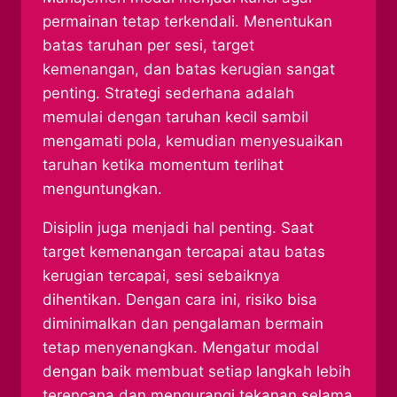
permainan tetap terkendali. Menentukan
batas taruhan per sesi, target
kemenangan, dan batas kerugian sangat
penting. Strategi sederhana adalah
memulai dengan taruhan kecil sambil
mengamati pola, kemudian menyesuaikan
taruhan ketika momentum terlihat
menguntungkan.
Disiplin juga menjadi hal penting. Saat
target kemenangan tercapai atau batas
kerugian tercapai, sesi sebaiknya
dihentikan. Dengan cara ini, risiko bisa
diminimalkan dan pengalaman bermain
tetap menyenangkan. Mengatur modal
dengan baik membuat setiap langkah lebih
terencana dan mengurangi tekanan selama