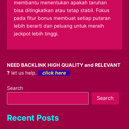
membantu menentukan apakah taruhan
bisa ditingkatkan atau tetap stabil. Fokus
pada fitur bonus membuat setiap putaran
lebih berarti dan peluang untuk meraih
jackpot lebih tinggi.
NEED BACKLINK HIGH QUALITY and RELEVANT
?
let us help.
click here
Search
Search
Recent Posts