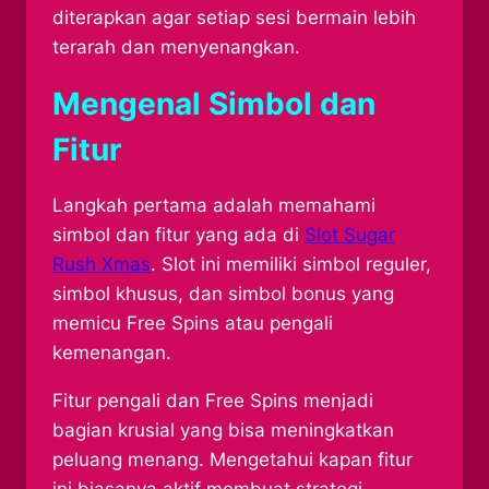
diterapkan agar setiap sesi bermain lebih
terarah dan menyenangkan.
Mengenal Simbol dan
Fitur
Langkah pertama adalah memahami
simbol dan fitur yang ada di
Slot Sugar
Rush Xmas
. Slot ini memiliki simbol reguler,
simbol khusus, dan simbol bonus yang
memicu Free Spins atau pengali
kemenangan.
Fitur pengali dan Free Spins menjadi
bagian krusial yang bisa meningkatkan
peluang menang. Mengetahui kapan fitur