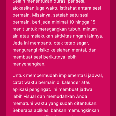
Selain menentukan durasi per sesi,
alokasikan juga waktu istirahat antara sesi
bermain. Misalnya, setelah satu sesi
bermain, beri jeda minimal 10 hingga 15
menit untuk meregangkan tubuh, minum
air, atau melakukan aktivitas ringan lainnya.
Jeda ini membantu otak tetap segar,
mengurangi risiko kelelahan mental, dan
membuat sesi berikutnya lebih
menyenangkan.
Untuk mempermudah implementasi jadwal,
catat waktu bermain di kalender atau
aplikasi pengingat. Ini membuat jadwal
lebih visual dan memudahkan Anda
mematuhi waktu yang sudah ditentukan.
Beberapa aplikasi bahkan memungkinkan