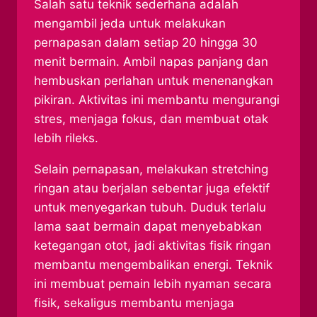
Salah satu teknik sederhana adalah
mengambil jeda untuk melakukan
pernapasan dalam setiap 20 hingga 30
menit bermain. Ambil napas panjang dan
hembuskan perlahan untuk menenangkan
pikiran. Aktivitas ini membantu mengurangi
stres, menjaga fokus, dan membuat otak
lebih rileks.
Selain pernapasan, melakukan stretching
ringan atau berjalan sebentar juga efektif
untuk menyegarkan tubuh. Duduk terlalu
lama saat bermain dapat menyebabkan
ketegangan otot, jadi aktivitas fisik ringan
membantu mengembalikan energi. Teknik
ini membuat pemain lebih nyaman secara
fisik, sekaligus membantu menjaga