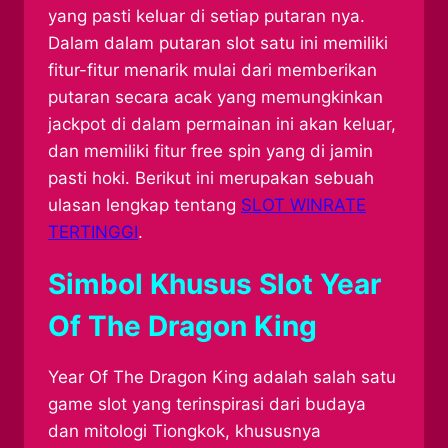
yang pasti keluar di setiap putaran nya.
Dalam dalam putaran slot satu ini memiliki
fitur-fitur menarik mulai dari memberikan
putaran secara acak yang memungkinkan
jackpot di dalam permainan ini akan keluar,
dan memiliki fitur free spin yang di jamin
pasti hoki. Berikut ini merupakan sebuah
ulasan lengkap tentang
SLOT WINRATE
TERTINGGI
.
Simbol Khusus Slot Year
Of The Dragon King
Year Of The Dragon King adalah salah satu
game slot yang terinspirasi dari budaya
dan mitologi Tiongkok, khususnya