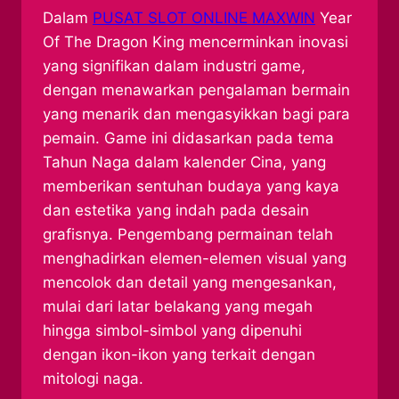
Dalam
PUSAT SLOT ONLINE MAXWIN
Year
Of The Dragon King mencerminkan inovasi
yang signifikan dalam industri game,
dengan menawarkan pengalaman bermain
yang menarik dan mengasyikkan bagi para
pemain. Game ini didasarkan pada tema
Tahun Naga dalam kalender Cina, yang
memberikan sentuhan budaya yang kaya
dan estetika yang indah pada desain
grafisnya. Pengembang permainan telah
menghadirkan elemen-elemen visual yang
mencolok dan detail yang mengesankan,
mulai dari latar belakang yang megah
hingga simbol-simbol yang dipenuhi
dengan ikon-ikon yang terkait dengan
mitologi naga.