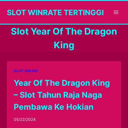
Skip
SLOT WINRATE TERTINGGI
to
content
Slot Year Of The Dragon
King
SLOT ONLINE
Year Of The Dragon King
– Slot Tahun Raja Naga
Pembawa Ke Hokian
05/22/2024