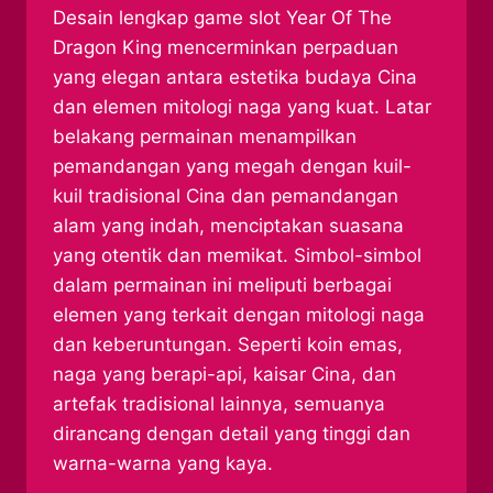
Desain lengkap game slot Year Of The
Dragon King mencerminkan perpaduan
yang elegan antara estetika budaya Cina
dan elemen mitologi naga yang kuat. Latar
belakang permainan menampilkan
pemandangan yang megah dengan kuil-
kuil tradisional Cina dan pemandangan
alam yang indah, menciptakan suasana
yang otentik dan memikat. Simbol-simbol
dalam permainan ini meliputi berbagai
elemen yang terkait dengan mitologi naga
dan keberuntungan. Seperti koin emas,
naga yang berapi-api, kaisar Cina, dan
artefak tradisional lainnya, semuanya
dirancang dengan detail yang tinggi dan
warna-warna yang kaya.