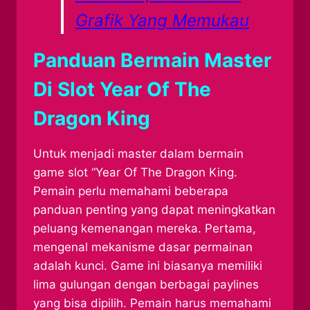
Grafik Yang Memukau
Panduan Bermain Master
Di Slot Year Of The
Dragon King
Untuk menjadi master dalam bermain
game slot “Year Of The Dragon King.
Pemain perlu memahami beberapa
panduan penting yang dapat meningkatkan
peluang kemenangan mereka. Pertama,
mengenal mekanisme dasar permainan
adalah kunci. Game ini biasanya memiliki
lima gulungan dengan berbagai paylines
yang bisa dipilih. Pemain harus memahami