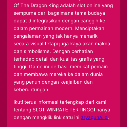
Of The Dragon King adalah slot online yang
sempurna dari bagaimana tema budaya
dapat diintegrasikan dengan canggih ke
dalam permainan modern. Menciptakan
pengalaman yang tak hanya menarik
secara visual tetapi juga kaya akan makna
dan simbolisme. Dengan perhatian
terhadap detail dan kualitas grafis yang
tinggi. Game ini berhasil memikat pemain
dan membawa mereka ke dalam dunia
yang penuh dengan keajaiban dan
keberuntungan.
Ikuti terus informasi terlengkap dari kami
tentang SLOT WINRATE TERTINGGI hanya
dengan mengklik link satu ini
aryaguna.id
.