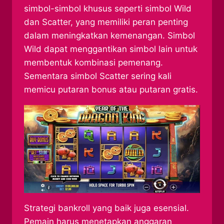
simbol-simbol khusus seperti simbol Wild
dan Scatter, yang memiliki peran penting
dalam meningkatkan kemenangan. Simbol
Wild dapat menggantikan simbol lain untuk
membentuk kombinasi pemenang.
Sementara simbol Scatter sering kali
memicu putaran bonus atau putaran gratis.
Strategi bankroll yang baik juga esensial.
Pemain harus menetapkan anggaran