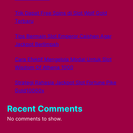
Trik Dapat Free Spins di Slot Wolf Gold
Terbaru
Tips Bermain Slot Emperor Caishen Agar
Jackpot Berlimpah
Cara Efektif Mengelola Modal Untuk Slot
Wisdom Of Athena 1000
Strategi Rahasia Jackpot Slot Fortune Pike
Gold10000x
Recent Comments
No comments to show.