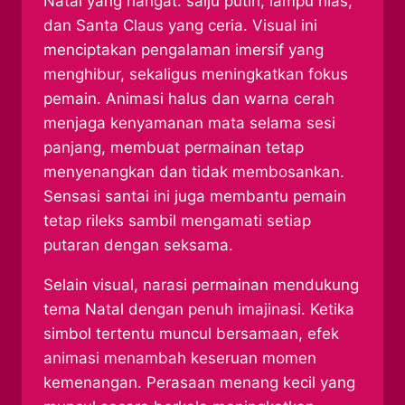
Natal yang hangat: salju putih, lampu hias,
dan Santa Claus yang ceria. Visual ini
menciptakan pengalaman imersif yang
menghibur, sekaligus meningkatkan fokus
pemain. Animasi halus dan warna cerah
menjaga kenyamanan mata selama sesi
panjang, membuat permainan tetap
menyenangkan dan tidak membosankan.
Sensasi santai ini juga membantu pemain
tetap rileks sambil mengamati setiap
putaran dengan seksama.
Selain visual, narasi permainan mendukung
tema Natal dengan penuh imajinasi. Ketika
simbol tertentu muncul bersamaan, efek
animasi menambah keseruan momen
kemenangan. Perasaan menang kecil yang