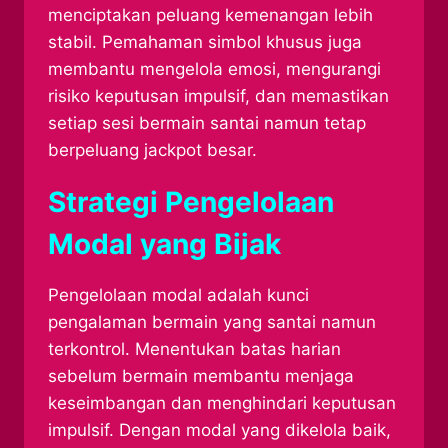
menciptakan peluang kemenangan lebih
stabil. Pemahaman simbol khusus juga
membantu mengelola emosi, mengurangi
risiko keputusan impulsif, dan memastikan
setiap sesi bermain santai namun tetap
berpeluang jackpot besar.
Strategi Pengelolaan
Modal yang Bijak
Pengelolaan modal adalah kunci
pengalaman bermain yang santai namun
terkontrol. Menentukan batas harian
sebelum bermain membantu menjaga
keseimbangan dan menghindari keputusan
impulsif. Dengan modal yang dikelola baik,