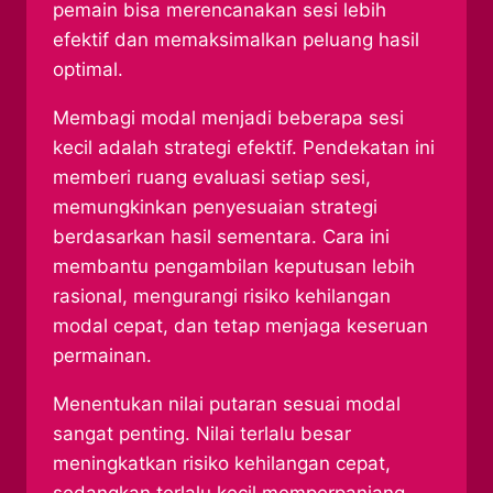
pemain bisa merencanakan sesi lebih
efektif dan memaksimalkan peluang hasil
optimal.
Membagi modal menjadi beberapa sesi
kecil adalah strategi efektif. Pendekatan ini
memberi ruang evaluasi setiap sesi,
memungkinkan penyesuaian strategi
berdasarkan hasil sementara. Cara ini
membantu pengambilan keputusan lebih
rasional, mengurangi risiko kehilangan
modal cepat, dan tetap menjaga keseruan
permainan.
Menentukan nilai putaran sesuai modal
sangat penting. Nilai terlalu besar
meningkatkan risiko kehilangan cepat,