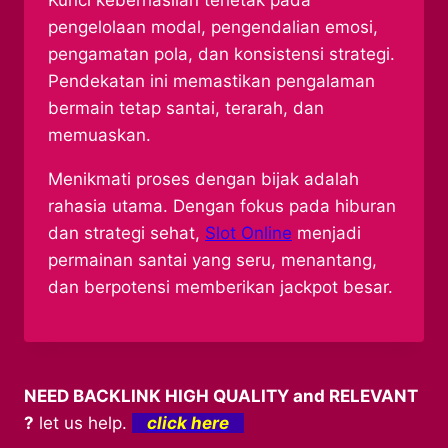
Kunci keberhasilan terletak pada
pengelolaan modal, pengendalian emosi,
pengamatan pola, dan konsistensi strategi.
Pendekatan ini memastikan pengalaman
bermain tetap santai, terarah, dan
memuaskan.
Menikmati proses dengan bijak adalah
rahasia utama. Dengan fokus pada hiburan
dan strategi sehat,
Slot Online
menjadi
permainan santai yang seru, menantang,
dan berpotensi memberikan jackpot besar.
NEED BACKLINK HIGH QUALITY and RELEVANT
?
let us help.
click here