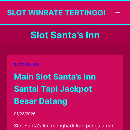
Skip
SLOT WINRATE TERTINGGI
to
content
Slot Santa’s Inn
SLOT ONLINE
Main Slot Santa’s Inn
Santai Tapi Jackpot
Besar Datang
01/28/2026
Slot Santa’s Inn menghadirkan pengalaman