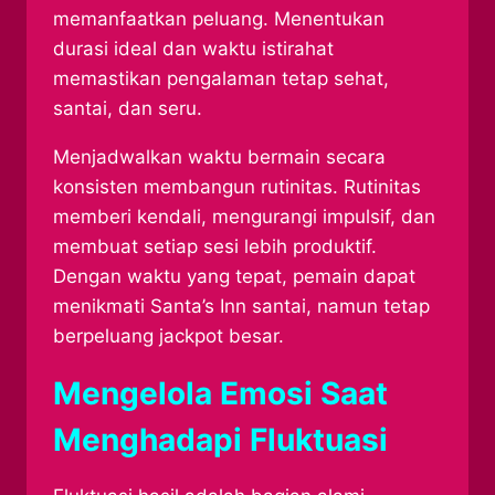
memanfaatkan peluang. Menentukan
durasi ideal dan waktu istirahat
memastikan pengalaman tetap sehat,
santai, dan seru.
Menjadwalkan waktu bermain secara
konsisten membangun rutinitas. Rutinitas
memberi kendali, mengurangi impulsif, dan
membuat setiap sesi lebih produktif.
Dengan waktu yang tepat, pemain dapat
menikmati Santa’s Inn santai, namun tetap
berpeluang jackpot besar.
Mengelola Emosi Saat
Menghadapi Fluktuasi