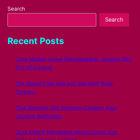
Search
Search
Recent Posts
Cara Mudah Untuk Mendapatkan Jackpot Slot
Pot Of Fortune
Trik Dapat Free Spins di Slot Wolf Gold
Terbaru
Tips Bermain Slot Emperor Caishen Agar
Jackpot Berlimpah
Cara Efektif Mengelola Modal Untuk Slot