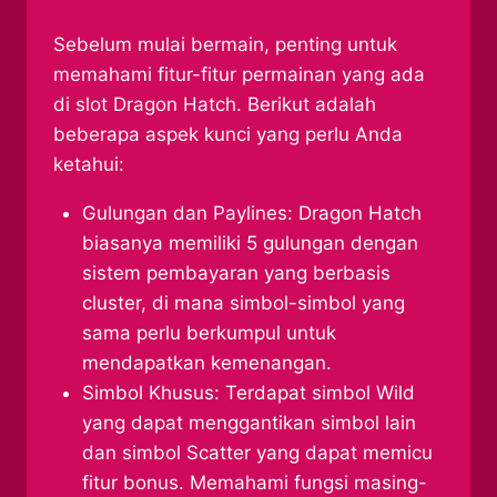
Sebelum mulai bermain, penting untuk
memahami fitur-fitur permainan yang ada
di slot Dragon Hatch. Berikut adalah
beberapa aspek kunci yang perlu Anda
ketahui:
Gulungan dan Paylines: Dragon Hatch
biasanya memiliki 5 gulungan dengan
sistem pembayaran yang berbasis
cluster, di mana simbol-simbol yang
sama perlu berkumpul untuk
mendapatkan kemenangan.
Simbol Khusus: Terdapat simbol Wild
yang dapat menggantikan simbol lain
dan simbol Scatter yang dapat memicu
fitur bonus. Memahami fungsi masing-