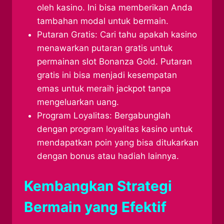
oleh kasino. Ini bisa memberikan Anda
tambahan modal untuk bermain.
Putaran Gratis: Cari tahu apakah kasino
menawarkan putaran gratis untuk
permainan slot Bonanza Gold. Putaran
gratis ini bisa menjadi kesempatan
emas untuk meraih jackpot tanpa
mengeluarkan uang.
Program Loyalitas: Bergabunglah
dengan program loyalitas kasino untuk
mendapatkan poin yang bisa ditukarkan
dengan bonus atau hadiah lainnya.
Kembangkan Strategi
Bermain yang Efektif