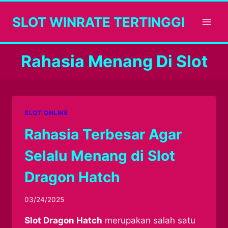
Skip
SLOT WINRATE TERTINGGI
to
content
Rahasia Menang Di Slot
SLOT ONLINE
Rahasia Terbesar Agar
Selalu Menang di Slot
Dragon Hatch
03/24/2025
Slot Dragon Hatch
merupakan salah satu