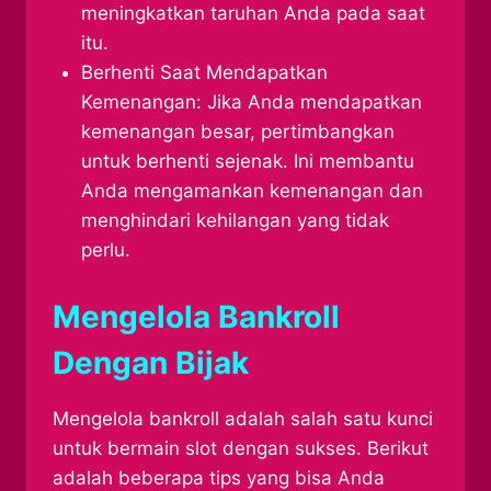
meningkatkan taruhan Anda pada saat
itu.
Berhenti Saat Mendapatkan
Kemenangan: Jika Anda mendapatkan
kemenangan besar, pertimbangkan
untuk berhenti sejenak. Ini membantu
Anda mengamankan kemenangan dan
menghindari kehilangan yang tidak
perlu.
Mengelola Bankroll
Dengan Bijak
Mengelola bankroll adalah salah satu kunci
untuk bermain slot dengan sukses. Berikut
adalah beberapa tips yang bisa Anda