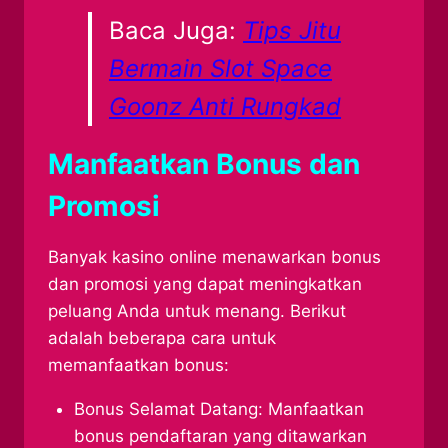
Baca Juga:
Tips Jitu
Bermain Slot Space
Goonz Anti Rungkad
Manfaatkan Bonus dan
Promosi
Banyak kasino online menawarkan bonus
dan promosi yang dapat meningkatkan
peluang Anda untuk menang. Berikut
adalah beberapa cara untuk
memanfaatkan bonus:
Bonus Selamat Datang: Manfaatkan
bonus pendaftaran yang ditawarkan