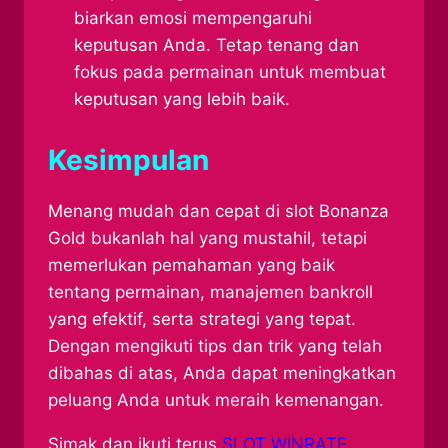
biarkan emosi mempengaruhi
keputusan Anda. Tetap tenang dan
fokus pada permainan untuk membuat
keputusan yang lebih baik.
Kesimpulan
Menang mudah dan cepat di slot Bonanza
Gold bukanlah hal yang mustahil, tetapi
memerlukan pemahaman yang baik
tentang permainan, manajemen bankroll
yang efektif, serta strategi yang tepat.
Dengan mengikuti tips dan trik yang telah
dibahas di atas, Anda dapat meningkatkan
peluang Anda untuk meraih kemenangan.
Simak dan ikuti terus
SLOT WINRATE