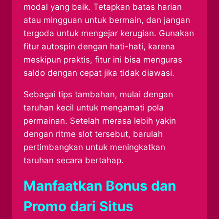
modal yang baik. Tetapkan batas harian
atau mingguan untuk bermain, dan jangan
tergoda untuk mengejar kerugian. Gunakan
fitur autospin dengan hati-hati, karena
meskipun praktis, fitur ini bisa menguras
saldo dengan cepat jika tidak diawasi.
Sebagai tips tambahan, mulai dengan
taruhan kecil untuk mengamati pola
permainan. Setelah merasa lebih yakin
dengan ritme slot tersebut, barulah
pertimbangkan untuk meningkatkan
taruhan secara bertahap.
Manfaatkan Bonus dan
Promo dari Situs