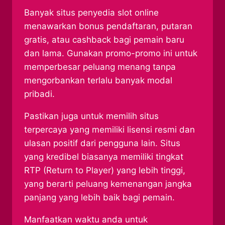
Banyak situs penyedia slot online
menawarkan bonus pendaftaran, putaran
gratis, atau cashback bagi pemain baru
dan lama. Gunakan promo-promo ini untuk
memperbesar peluang menang tanpa
mengorbankan terlalu banyak modal
pribadi.
Pastikan juga untuk memilih situs
terpercaya yang memiliki lisensi resmi dan
ulasan positif dari pengguna lain. Situs
yang kredibel biasanya memiliki tingkat
RTP (Return to Player) yang lebih tinggi,
yang berarti peluang kemenangan jangka
panjang yang lebih baik bagi pemain.
Manfaatkan waktu anda untuk