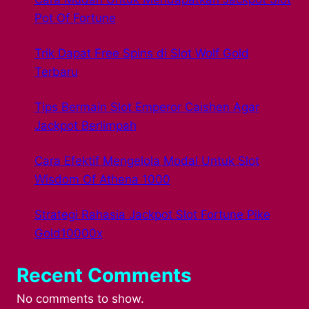
Pot Of Fortune
Trik Dapat Free Spins di Slot Wolf Gold
Terbaru
Tips Bermain Slot Emperor Caishen Agar
Jackpot Berlimpah
Cara Efektif Mengelola Modal Untuk Slot
Wisdom Of Athena 1000
Strategi Rahasia Jackpot Slot Fortune Pike
Gold10000x
Recent Comments
No comments to show.