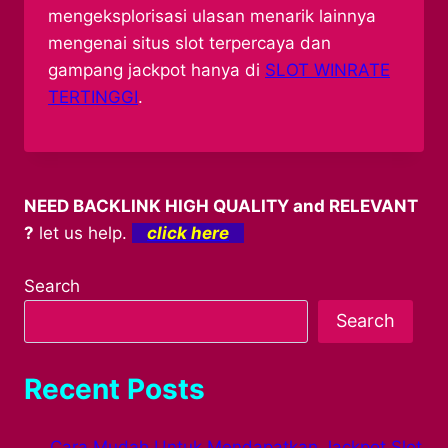
mengeksplorisasi ulasan menarik lainnya
mengenai situs slot terpercaya dan
gampang jackpot hanya di
SLOT WINRATE
TERTINGGI
.
NEED BACKLINK HIGH QUALITY and RELEVANT
?
let us help.
click here
Search
Search
Recent Posts
Cara Mudah Untuk Mendapatkan Jackpot Slot