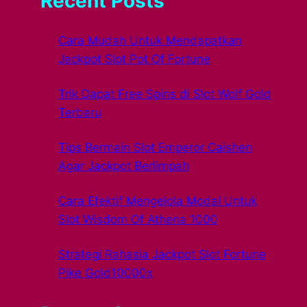
Recent Posts
Cara Mudah Untuk Mendapatkan
Jackpot Slot Pot Of Fortune
Trik Dapat Free Spins di Slot Wolf Gold
Terbaru
Tips Bermain Slot Emperor Caishen
Agar Jackpot Berlimpah
Cara Efektif Mengelola Modal Untuk
Slot Wisdom Of Athena 1000
Strategi Rahasia Jackpot Slot Fortune
Pike Gold10000x