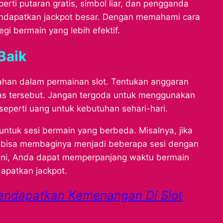
erti putaran gratis, simbol liar, dan pengganda
ndapatkan jackpot besar. Dengan memahami cara
gi bermain yang lebih efektif.
Baik
ahan dalam permainan slot. Tentukan anggaran
as tersebut. Jangan tergoda untuk menggunakan
eperti uang untuk kebutuhan sehari-hari.
ntuk sesi bermain yang berbeda. Misalnya, jika
 bisa membaginya menjadi beberapa sesi dengan
 ini, Anda dapat memperpanjang waktu bermain
apatkan jackpot.
endapatkan Kemenangan Di Slot