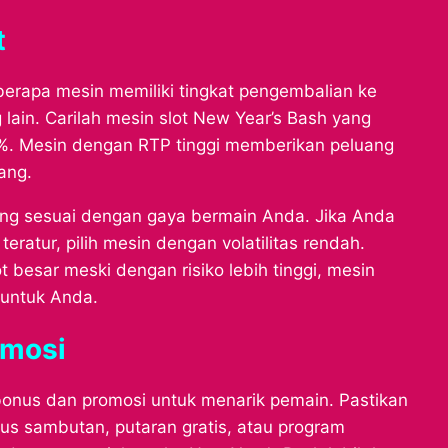
t
berapa mesin memiliki tingkat pengembalian ke
 lain. Carilah mesin slot New Year’s Bash yang
5%. Mesin dengan RTP tinggi memberikan peluang
ang.
s yang sesuai dengan gaya bermain Anda. Jika Anda
atur, pilih mesin dengan volatilitas rendah.
 besar meski dengan risiko lebih tinggi, mesin
k untuk Anda.
omosi
bonus dan promosi untuk menarik pemain. Pastikan
us sambutan, putaran gratis, atau program