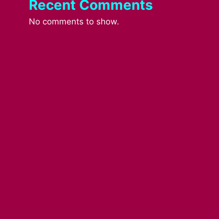
Recent Comments
No comments to show.