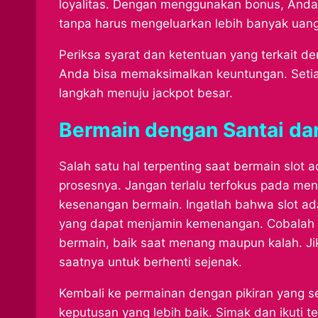
loyalitas. Dengan menggunakan bonus, Anda
tanpa harus mengeluarkan lebih banyak uang
Periksa syarat dan ketentuan yang terkait d
Anda bisa memaksimalkan keuntungan. Setia
langkah menuju jackpot besar.
Bermain dengan Santai da
Salah satu hal terpenting saat bermain slot 
prosesnya. Jangan terlalu terfokus pada me
kesenangan bermain. Ingatlah bahwa slot ada
yang dapat menjamin kemenangan. Cobalah 
bermain, baik saat menang maupun kalah. Jik
saatnya untuk berhenti sejenak.
Kembali ke permainan dengan pikiran yang 
keputusan yang lebih baik. Simak dan ikuti t