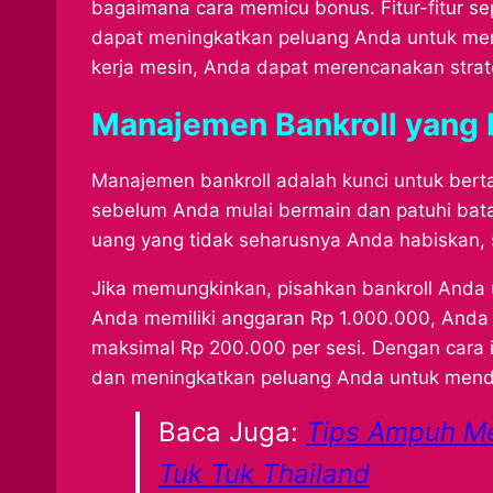
bagaimana cara memicu bonus. Fitur-fitur sep
dapat meningkatkan peluang Anda untuk me
kerja mesin, Anda dapat merencanakan strate
Manajemen Bankroll yang 
Manajemen bankroll adalah kunci untuk bert
sebelum Anda mulai bermain dan patuhi bat
uang yang tidak seharusnya Anda habiskan, s
Jika memungkinkan, pisahkan bankroll Anda u
Anda memiliki anggaran Rp 1.000.000, Anda
maksimal Rp 200.000 per sesi. Dengan cara
dan meningkatkan peluang Anda untuk mend
Baca Juga:
Tips Ampuh M
Tuk Tuk Thailand