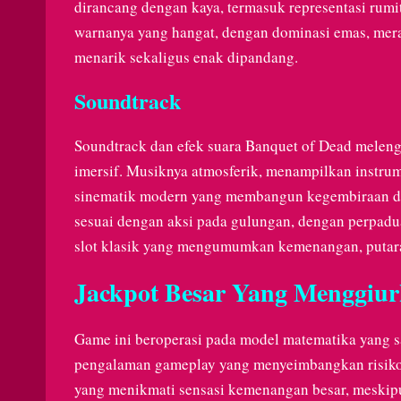
dirancang dengan kaya, termasuk representasi rumit
warnanya yang hangat, dengan dominasi emas, mera
menarik sekaligus enak dipandang.
Soundtrack
Soundtrack dan efek suara Banquet of Dead melen
imersif. Musiknya atmosferik, menampilkan instru
sinematik modern yang membangun kegembiraan dan
sesuai dengan aksi pada gulungan, dengan perpadu
slot klasik yang mengumumkan kemenangan, putaran
Jackpot Besar Yang Menggiu
Game ini beroperasi pada model matematika yang sa
pengalaman gameplay yang menyeimbangkan risiko d
yang menikmati sensasi kemenangan besar, meskip