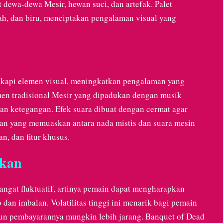
 dewa-dewa Mesir, hewan suci, dan artefak. Palet
h, dan biru, menciptakan pengalaman visual yang
gkapi elemen visual, meningkatkan pengalaman yang
men tradisional Mesir yang dipadukan dengan musik
 ketegangan. Efek suara dibuat dengan cermat agar
an yang memuaskan antara nada mistis dan suara mesin
, dan fitur khusus.
rkan
ngat fluktuatif, artinya pemain dapat mengharapkan
an imbalan. Volatilitas tinggi ini menarik bagi pemain
un pembayarannya mungkin lebih jarang. Banquet of Dead