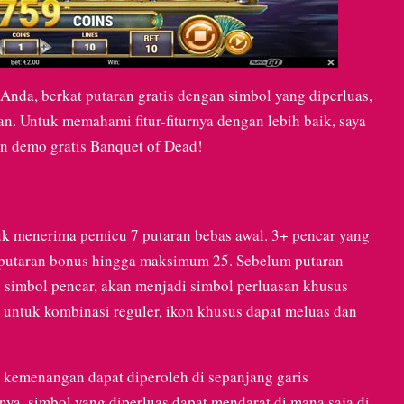
da, berkat putaran gratis dengan simbol yang diperluas,
n. Untuk memahami fitur-fiturnya dengan lebih baik, saya
n demo gratis Banquet of Dead!
k menerima pemicu 7 putaran bebas awal. 3+ pencar yang
 putaran bonus hingga maksimum 25. Sebelum putaran
 simbol pencar, akan menjadi simbol perluasan khusus
 untuk kombinasi reguler, ikon khusus dapat meluas dan
k kemenangan dapat diperoleh di sepanjang garis
nya, simbol yang diperluas dapat mendarat di mana saja di