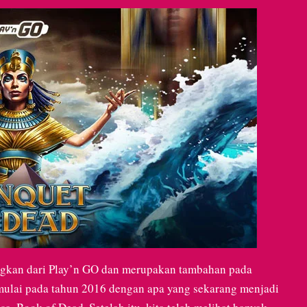
angkan dari Play’n GO dan merupakan tambahan pada
dimulai pada tahun 2016 dengan apa yang sekarang menjadi