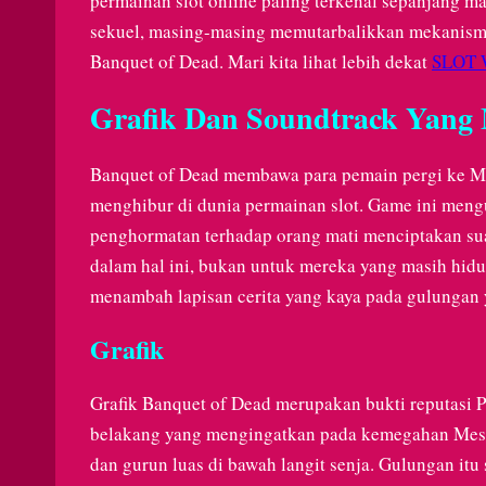
permainan slot online paling terkenal sepanjang mas
sekuel, masing-masing memutarbalikkan mekanismen
Banquet of Dead. Mari kita lihat lebih dekat
SLOT 
Grafik Dan Soundtrack Yang
Banquet of Dead membawa para pemain pergi ke Me
menghibur di dunia permainan slot. Game ini meng
penghormatan terhadap orang mati menciptakan sua
dalam hal ini, bukan untuk mereka yang masih hidu
menambah lapisan cerita yang kaya pada gulungan 
Grafik
Grafik Banquet of Dead merupakan bukti reputasi Pla
belakang yang mengingatkan pada kemegahan Mesir
dan gurun luas di bawah langit senja. Gulungan itu