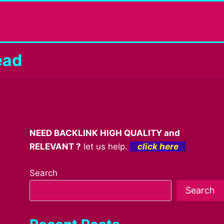
ead
NEED BACKLINK HIGH QUALITY and
RELEVANT ?
let us help.
click here
Search
Search