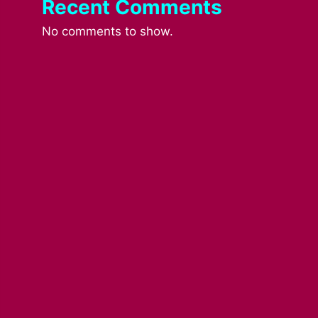
Recent Comments
No comments to show.