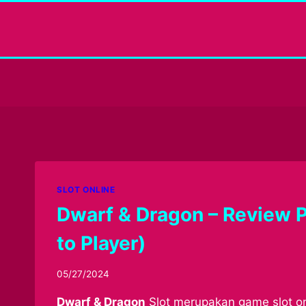
Skip
to
content
SLOT ONLINE
Dwarf & Dragon – Review 
to Player)
05/27/2024
Dwarf & Dragon
Slot merupakan game slot o