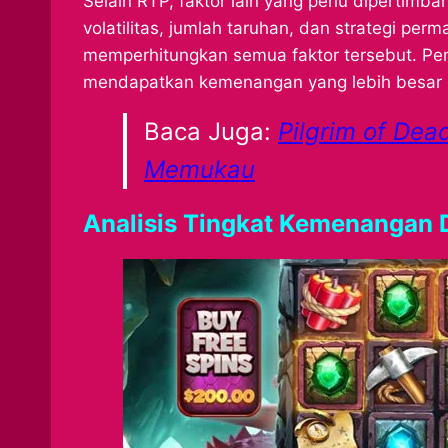
Selain RTP, faktor lain yang perlu dipertim
volatilitas, jumlah taruhan, dan strategi p
memperhitungkan semua faktor tersebut. Pe
mendapatkan kemenangan yang lebih besar d
Baca Juga:
Pilgrim of Dea
Memukau
Analisis Tingkat Kemenangan 