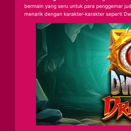
bermain yang seru untuk para penggemar judi
menarik dengan karakter-karakter seperti Dw