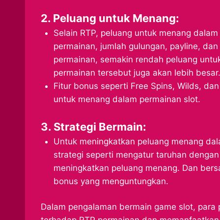
2. Peluang untuk Menang:
Selain RTP, peluang untuk menang dalam p
permainan, jumlah gulungan, payline, dan
permainan, semakin rendah peluang untu
permainan tersebut juga akan lebih besar
Fitur bonus seperti Free Spins, Wilds, d
untuk menang dalam permainan slot.
3. Strategi Bermain:
Untuk meningkatkan peluang menang dal
strategi seperti mengatur taruhan dengan b
meningkatkan peluang menang. Dan bersa
bonus yang menguntungkan.
Dalam pengalaman bermain game slot, para pe