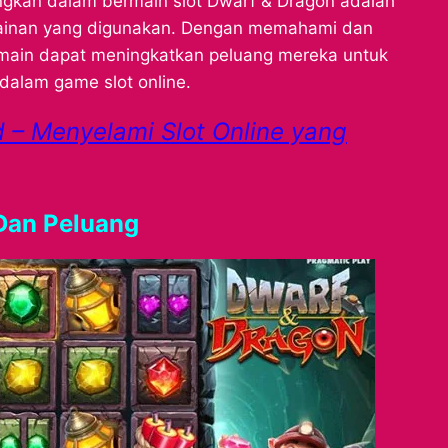
bangkan dalam bermain slot Dwarf & Dragon adalah
ermainan yang digunakan. Dengan memahami dan
main dapat meningkatkan peluang mereka untuk
alam game slot online.
d – Menyelami Slot Online yang
Dan Peluang