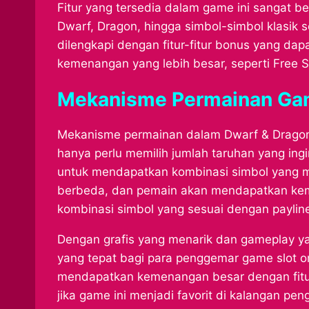
Fitur yang tersedia dalam game ini sangat be
Dwarf, Dragon, hingga simbol-simbol klasik se
dilengkapi dengan fitur-fitur bonus yang 
kemenangan yang lebih besar, seperti Free S
Mekanisme Permainan Gam
Mekanisme permainan dalam Dwarf & Dragon
hanya perlu memilih jumlah taruhan yang in
untuk mendapatkan kombinasi simbol yang me
berbeda, dan pemain akan mendapatkan kem
kombinasi simbol yang sesuai dengan payline
Dengan grafis yang menarik dan gameplay yan
yang tepat bagi para penggemar game slot 
mendapatkan kemenangan besar dengan fitur-
jika game ini menjadi favorit di kalangan pe