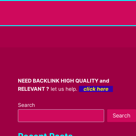
NEED BACKLINK HIGH QUALITY and
RELEVANT ?
let us help.
click here
Search
Search