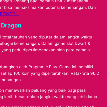
angan. Penting bagi pemain untuk memahami
ar bisa memaksimalkan potensi kemenangan. Dan
RTINGGI.
& Dragon
i total taruhan yang diputar dalam jangka waktu
sebagai kemenangan. Dalam game slot Dwarf &
g yang perlu dipertimbangkan oleh para pemain
bangkan oleh Pragmatic Play. Game ini memiliki
setiap 100 koin yang dipertaruhkan. Rata-rata 96.2
kemenangan.
agon menawarkan peluang yang baik bagi para
lebih besar dalam jangka waktu yang lebih lama.