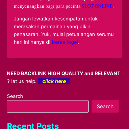
menyenangkan bagi para pecinta
SLOT ONLINE
.
Jangan lewatkan kesempatan untuk
merasakan permainan yang bikin
penasaran. Yuk, mulai petualangan serumu
hari ini hanya di
beras togel
.
NEED BACKLINK HIGH QUALITY and RELEVANT
?
let us help.
click here
Search
Search
Recent Posts