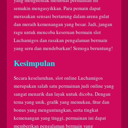
yang menghentak membuat permainan ini
semakin mengasyikkan. Para pemain dapat
merasakan sensasi bertarung dalam arena gulat
dan meraih kemenangan yang besar. Jadi, jangan
ragu untuk mencoba keseruan bermain slot
Luchamigos dan rasakan pengalaman bermain
yang seru dan mendebarkan! Semoga beruntung!
Kesimpulan
Secara keseluruhan, slot online Luchamigos
merupakan salah satu permainan judi online yang
sangat menarik dan layak untuk dicoba. Dengan
tema yang unik, grafik yang memukau, fitur dan
bonus yang menguntungkan, serta tingkat
kemenangan yang tinggi, permainan ini dapat
memberikan pengalaman bermain yang