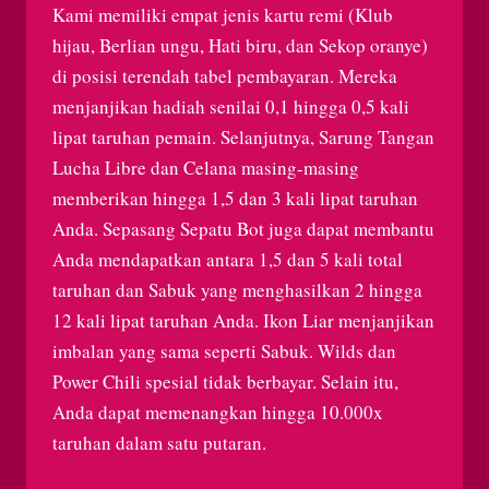
Kami memiliki empat jenis kartu remi (Klub
hijau, Berlian ungu, Hati biru, dan Sekop oranye)
di posisi terendah tabel pembayaran. Mereka
menjanjikan hadiah senilai 0,1 hingga 0,5 kali
lipat taruhan pemain. Selanjutnya, Sarung Tangan
Lucha Libre dan Celana masing-masing
memberikan hingga 1,5 dan 3 kali lipat taruhan
Anda. Sepasang Sepatu Bot juga dapat membantu
Anda mendapatkan antara 1,5 dan 5 kali total
taruhan dan Sabuk yang menghasilkan 2 hingga
12 kali lipat taruhan Anda. Ikon Liar menjanjikan
imbalan yang sama seperti Sabuk. Wilds dan
Power Chili spesial tidak berbayar. Selain itu,
Anda dapat memenangkan hingga 10.000x
taruhan dalam satu putaran.