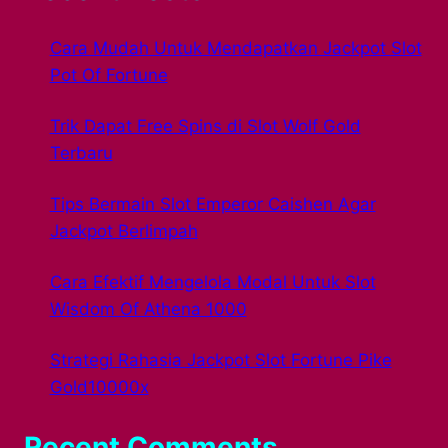
Cara Mudah Untuk Mendapatkan Jackpot Slot
Pot Of Fortune
Trik Dapat Free Spins di Slot Wolf Gold
Terbaru
Tips Bermain Slot Emperor Caishen Agar
Jackpot Berlimpah
Cara Efektif Mengelola Modal Untuk Slot
Wisdom Of Athena 1000
Strategi Rahasia Jackpot Slot Fortune Pike
Gold10000x
Recent Comments