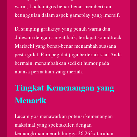
warni, Luchamigos benar-benar memberikan
keunggulan dalam aspek gameplay yang imersif.
Di samping grafiknya yang penuh warna dan
didesain dengan sangat baik, terdapat soundtrack
Mariachi yang benar-benar menambah suasana
pesta gulat. Para pegulat juga berteriak saat Anda
bermain, menambahkan sedikit humor pada
nuansa permainan yang meriah.
Tingkat Kemenangan yang
Menarik
Lucamigos menawarkan potensi kemenangan
maksimal yang spektakuler, dengan
kemungkinan meraih hingga 36,263x taruhan