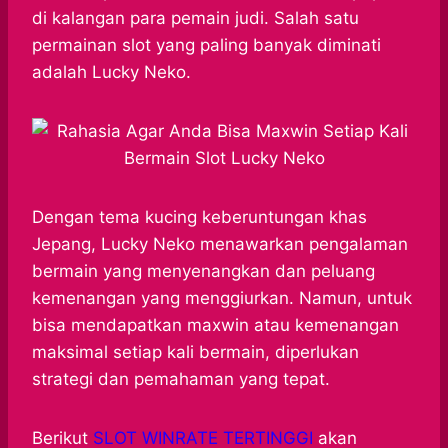
di kalangan para pemain judi. Salah satu
permainan slot yang paling banyak diminati
adalah Lucky Neko.
Dengan tema kucing keberuntungan khas
Jepang, Lucky Neko menawarkan pengalaman
bermain yang menyenangkan dan peluang
kemenangan yang menggiurkan. Namun, untuk
bisa mendapatkan maxwin atau kemenangan
maksimal setiap kali bermain, diperlukan
strategi dan pemahaman yang tepat.
Berikut
SLOT WINRATE TERTINGGI
akan